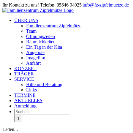
Zum
Ihr Kontakt zu uns! Telefon: 05646 94025
|
info@fz-zipfelmuetze.de
Inhalt
springen
ÜBER UNS
Familienzentrum Zipfelmütze
Team
Öffnungszeiten
Räumlichkeiten
Ein Tag in der Kita
Angebote
Imagefilm
Anfahrt
KONZEPT
TRÄGER
SERVICE
Hilfe und Beratung
Links
TERMINE
AKTUELLES
Anmeldung
Suche
nach:
Laden...